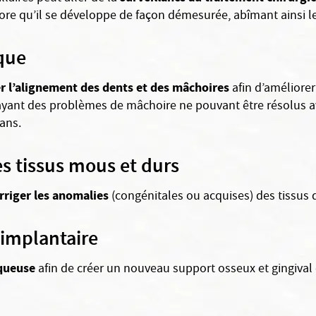
re qu’il se développe de façon démesurée, abîmant ainsi les
ique
er l’alignement des dents et des mâchoires
afin d’améliorer
ayant des problèmes de mâchoire ne pouvant être résolus av
 ans.
s tissus mous et durs
rriger les anomalies
(congénitales ou acquises) des tissus 
 implantaire
uqueuse
afin de créer un nouveau support osseux et gingival