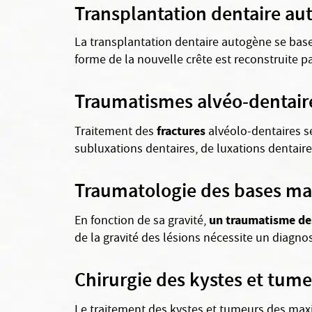
Transplantation dentaire au
La transplantation dentaire autogène se base 
forme de la nouvelle crête est reconstruite p
Traumatismes alvéo-dentair
fractures
Traitement des
alvéolo-dentaires se
subluxations dentaires, de luxations dentaires
Traumatologie des bases max
un traumatisme des
En fonction de sa gravité,
de la gravité des lésions nécessite un diagno
Chirurgie des kystes et tume
Le traitement des kystes et tumeurs des maxil