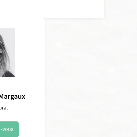
Margaux
oral
z-vous