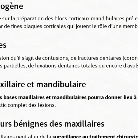
togène
sur la préparation des blocs corticaux mandibulaires prélev
ar de fines plaques corticales qui jouent le rôle d’une mem
es
lon qu’il s’agit de contusions, de fractures dentaires (coron
 partielles, de luxations dentaires totales ou encore d’avul
illaire et mandibulaire
 bases maxillaires et mandibulaires pourra donner lieu à 
stic complet des lésions.
urs bénignes des maxillaires
surveillance au traitement chirurgic
laires peut aller de la