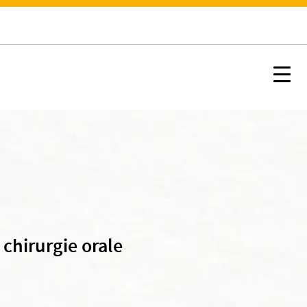
Nx:s
 chirurgie orale