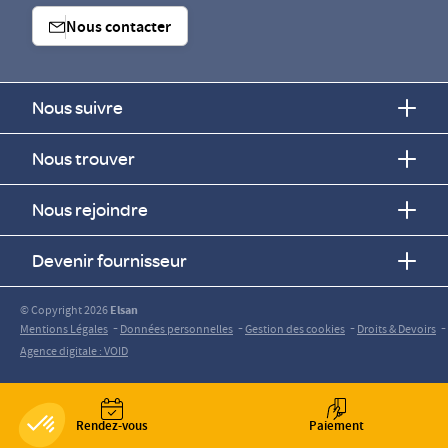
Nous contacter
Nous suivre
Nous trouver
Nous rejoindre
Devenir fournisseur
© Copyright 2026
Elsan
-
-
-
-
Mentions Légales
Données personnelles
Gestion des cookies
Droits & Devoirs
Agence digitale : VOID
Rendez-vous
Paiement