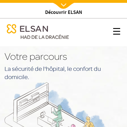
Découvrir ELSAN
Nx:Afficher menu
se menu mobile
Votre parcours
se menu mobile
Nx:s
Nx:Aller
au
Votre parcours
contenu
principal
La sécurité de l'hôpital, le confort du
domicile.