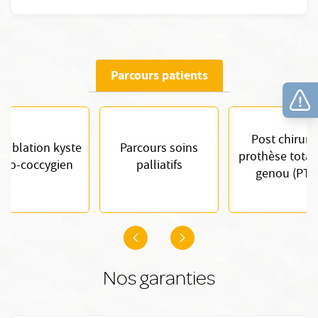
Parcours patients
Post chirurg
t ablation kyste
Parcours soins
prothèse total
cro-coccygien
palliatifs
genou (PTG
Nos garanties