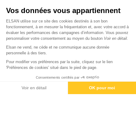
Nous trouver
Vos données vous appartiennent
Nous rejoindre
ELSAN utilise sur ce site des cookies destinés à son bon
fonctionnement, à en mesurer la fréquentation et, avec votre accord à
évaluer les performances des campagnes d’information. Vous pouvez
Devenir fournisseur
personnaliser votre consentement au moyen du bouton
Voir en détail
.
Elsan ne vend, ne cède et ne communique aucune donnée
© Copyright 2026
Elsan
personnelle à des tiers.
-
-
-
-
Mentions Légales
Données personnelles
Gestion des cookies
Droits & Devoirs
Agence digitale : VOID
Pour modifier vos préférences par la suite, cliquez sur le lien
'Préférences de cookies' situé dans le pied de page.
Consentements certifiés par
Contactez-nous
Rendez-vous
Paiement
Voir en détail
OK pour moi
Axeptio consent
Plateforme de Gestion du Consentement : Personnalisez vos O
Notre plateforme vous permet d'adapter et de gérer vos paramètr