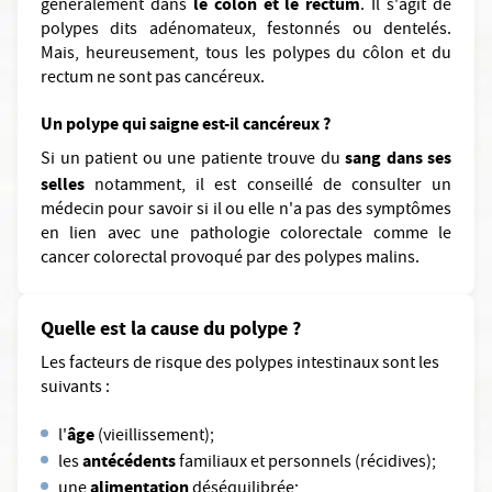
le côlon et le rectum
généralement dans
. Il s'agit de
polypes dits adénomateux, festonnés ou dentelés.
Mais, heureusement, tous les polypes du côlon et du
rectum ne sont pas cancéreux.
Un polype qui saigne est-il cancéreux ?
sang dans ses
Si un patient ou une patiente trouve du
selles
notamment, il est conseillé de consulter un
médecin pour savoir si il ou elle n'a pas des symptômes
en lien avec une pathologie colorectale comme le
cancer colorectal provoqué par des polypes malins.
Quelle est la cause du polype ?
Les facteurs de risque des polypes intestinaux sont les
suivants :
âge
l'
(vieillissement);
antécédents
les
familiaux et personnels (récidives);
alimentation
une
déséquilibrée;