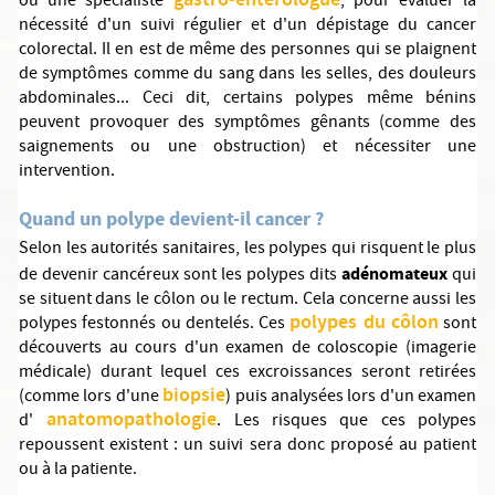
gastro-entérologue
ou une spécialiste
, pour évaluer la
nécessité d'un suivi régulier et d'un dépistage du cancer
colorectal. Il en est de même des personnes qui se plaignent
de symptômes comme du sang dans les selles, des douleurs
abdominales... Ceci dit, certains polypes même bénins
peuvent provoquer des symptômes gênants (comme des
saignements ou une obstruction) et nécessiter une
intervention.
Quand un polype devient-il cancer ?
Selon les autorités sanitaires, les polypes qui risquent le plus
adénomateux
de devenir cancéreux sont les polypes dits
qui
se situent dans le côlon ou le rectum. Cela concerne aussi les
polypes du côlon
polypes festonnés ou dentelés. Ces
sont
découverts au cours d'un examen de coloscopie (imagerie
médicale) durant lequel ces excroissances seront retirées
biopsie
(comme lors d'une
) puis analysées lors d'un examen
anatomopathologie
d'
. Les risques que ces polypes
repoussent existent : un suivi sera donc proposé au patient
ou à la patiente.