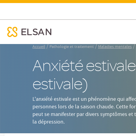
Définition
C
Anxiété estivale : peut-on être déprimé l'été ?
ose menu mobile
Nx:Aller
/
/
/
Accueil
Pathologie et traitement
Maladies mentales
au
contenu
Anxiété estival
principal
estivale)
L'anxiété estivale est un phénomène qui aff
personnes lors de la saison chaude. Cette fo
peut se manifester par divers symptômes et t
la dépression.