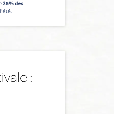
de
25% des
l'été.
vale :