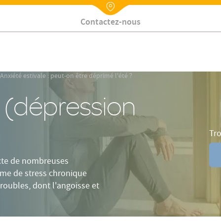
auses
Chaleur et anxiété
Trouble de l'anxiété sociale
Nx:Annuaire
Contactez-nous
Anxiété estivale : peut-on être déprimé l'été ?
e (dépression
Tro
ecte de nombreuses
rme de stress chronique
roubles, dont l'angoisse et