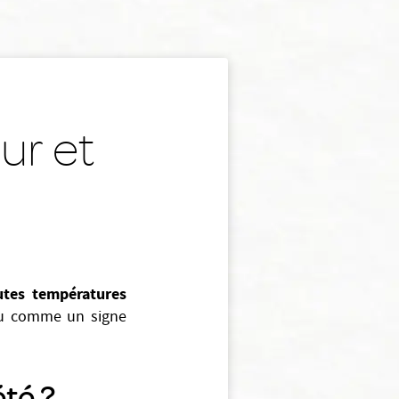
eur et
utes températures
eau comme un signe
té ?