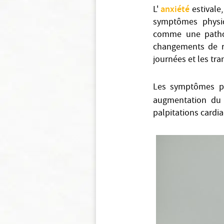
anxiété
L'
estivale,
symptômes physiq
comme une patholo
changements de rou
journées et les tra
Les symptômes pe
augmentation d
palpitations cardi