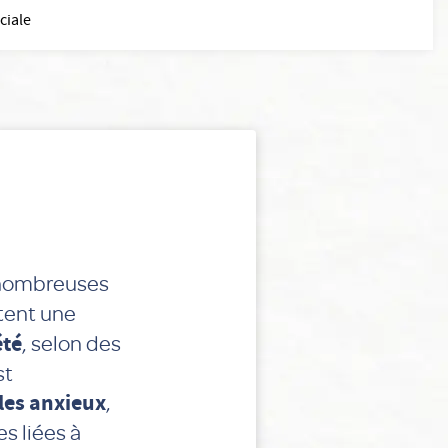
ciale
 nombreuses
tent une
été
, selon des
st
les anxieux
,
s liées à