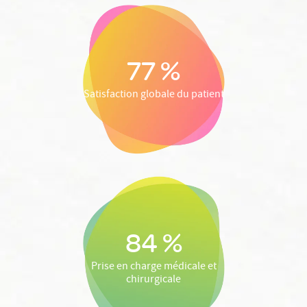
77 %
Satisfaction globale du patient
84 %
Prise en charge médicale et
chirurgicale