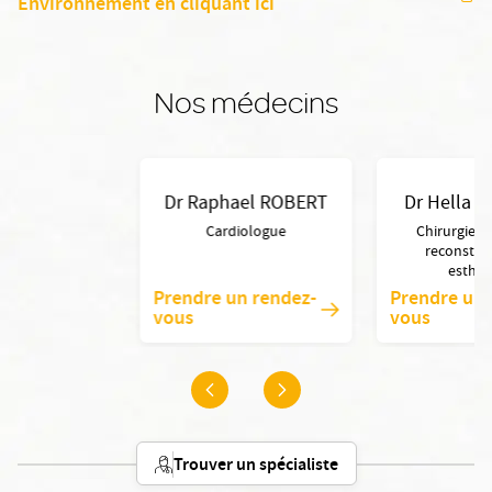
Environnement en cliquant ici
Nos médecins
Dr Raphael ROBERT
Dr Hella 
Cardiologue
Chirurgien 
reconstruc
esthét
Prendre un rendez-
Prendre un 
vous
vous
Trouver un spécialiste