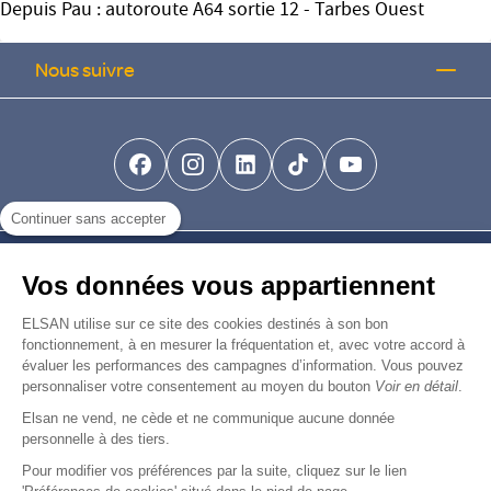
Depuis Pau : autoroute A64 sortie 12 - Tarbes Ouest
Nous suivre
facebook-brands
instagram
linkedin-brands
tiktok-brands
youtube
Continuer sans accepter
Nous trouver
Vos données vous appartiennent
Nous rejoindre
ELSAN utilise sur ce site des cookies destinés à son bon
fonctionnement, à en mesurer la fréquentation et, avec votre accord à
évaluer les performances des campagnes d’information. Vous pouvez
Devenir fournisseur
personnaliser votre consentement au moyen du bouton
Voir en détail
.
Elsan ne vend, ne cède et ne communique aucune donnée
© Copyright 2026
Elsan
personnelle à des tiers.
-
-
-
-
Mentions Légales
Données personnelles
Gestion des cookies
Droits & Devoirs
Agence digitale : VOID
Pour modifier vos préférences par la suite, cliquez sur le lien