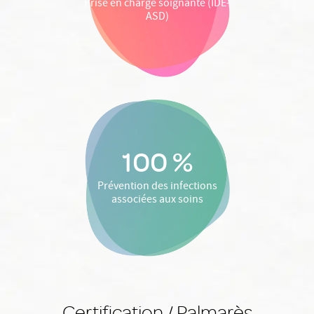
Prise en charge soignante (IDE-
ASD)
100 %
Prévention des infections
associées aux soins
Certification / Palmarès