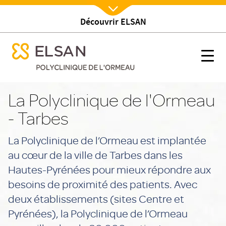
Découvrir ELSAN
Nx:Afficher menu
se menu mobile
Etablissement
se menu mobile
Nx:s
Nx:Aller
au
La Polyclinique de l'Ormeau
contenu
- Tarbes
principal
La Polyclinique de l’Ormeau est implantée
au cœur de la ville de Tarbes dans les
Hautes-Pyrénées pour mieux répondre aux
besoins de proximité des patients. Avec
deux établissements (sites Centre et
Pyrénées), la Polyclinique de l’Ormeau