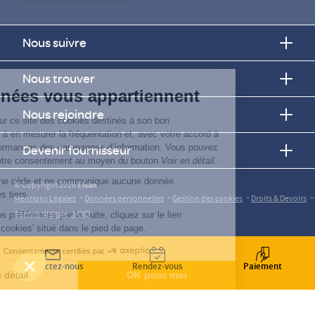
Nous suivre
Continuer sans accepter
Nous trouver
Vos données vous appartiennent
Nous rejoindre
ELSAN utilise sur ce site des cookies destinés à son bon
fonctionnement, à en mesurer la fréquentation et, avec votre accord à
évaluer les performances des campagnes d’information. Vous pouvez
Devenir fournisseur
personnaliser votre consentement au moyen du bouton
Voir en détail
.
Elsan ne vend, ne cède et ne communique aucune donnée
© Copyright 2026
Elsan
personnelle à des tiers.
-
-
-
-
Mentions Légales
Données personnelles
Gestion des cookies
Droits & Devoirs
Agence digitale : VOID
Pour modifier vos préférences par la suite, cliquez sur le lien
'Préférences de cookies' situé dans le pied de page.
Consentements certifiés par
Contactez-nous
Rendez-vous
Paiement
Voir en détail
OK pour moi
Axeptio consent
Plateforme de Gestion du Consentement : Personnalisez vos O
Notre plateforme vous permet d'adapter et de gérer vos paramètr