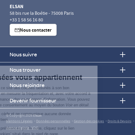
ELSAN
58 bis rue la Boétie - 75008 Paris
+33 1 58 56 16 80
Nous contacter
Nous suivre
Continuer sans accepter
Nous trouver
Vos données vous appartiennent
Nous rejoindre
ELSAN utilise sur ce site des cookies destinés à son bon
fonctionnement, à en mesurer la fréquentation et, avec votre accord à
évaluer les performances des campagnes d’information. Vous pouvez
Devenir fournisseur
personnaliser votre consentement au moyen du bouton
Voir en détail
.
Elsan ne vend, ne cède et ne communique aucune donnée
© Copyright 2026
Elsan
personnelle à des tiers.
-
-
-
-
Mentions Légales
Données personnelles
Gestion des cookies
Droits & Devoirs
Agence digitale : VOID
Pour modifier vos préférences par la suite, cliquez sur le lien
'Préférences de cookies' situé dans le pied de page.