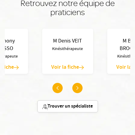
Retrouvez notre équipe de
praticiens
nthony
M Denis VEIT
M Be
LESSO
BROC
Kinésithérapeute
thérapeute
Kinésithé
a fiche
Voir la fiche
Voir la 
Trouver un spécialiste