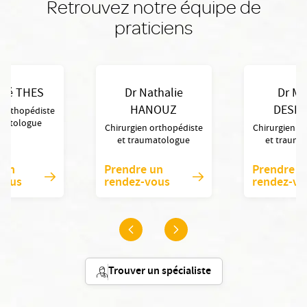
Retrouvez notre équipe de
praticiens
dré THES
Dr Nathalie
Dr Mi
HANOUZ
DESPE
 orthopédiste
umatologue
Chirurgien orthopédiste
Chirurgien o
et traumatologue
et trauma
 un
Prendre un
Prendre u
vous
rendez-vous
rendez-vo
Trouver un spécialiste