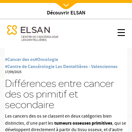
Découvrir ELSAN
Nx:Afficher menu
se menu mobile
Différences entre cancer des os primitif et secondaire
se menu mobile
Nx:s
Nx:Aller
au
#Cancer des os
#Oncologie
contenu
#Centre de Cancérologie Les Dentellières - Valenciennes
principal
17/09/2025
Différences entre cancer
des os primitif et
secondaire
Les cancers des os se classent en deux catégories bien
tumeurs osseuses primitives
distinctes, d’une part les
, qui se
développent directement à partir du tissu osseux, et d’autre