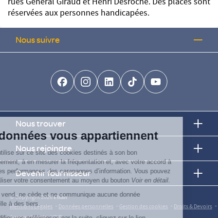
rues Général Giraud et Henri Desroche. Des places sont
réservées aux personnes handicapées.
Nous suivre
facebook-brands
instagram
linkedin-brands
tiktok-brands
youtube
Continuer sans accepter
Nous trouver
Vos données vous appartiennent
Nous rejoindre
ELSAN utilise sur ce site des cookies destinés à son bon
fonctionnement, à en mesurer la fréquentation et, avec votre accord à
évaluer les performances des campagnes d’information. Vous pouvez
Devenir fournisseur
personnaliser votre consentement au moyen du bouton
Voir en détail
.
Elsan ne vend, ne cède et ne communique aucune donnée
© Copyright 2026
Elsan
personnelle à des tiers.
-
-
-
-
Mentions Légales
Données personnelles
Gestion des cookies
Droits & Devoirs
Agence digitale : VOID
Pour modifier vos préférences par la suite, cliquez sur le lien