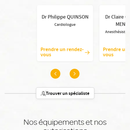
Dr Philippe QUINSON
Dr Claire 
MEND
Cardiologue
Anesthésiste-
Prendre un rendez-
Prendre un 
vous
vous
Trouver un spécialiste
Nos équipements et nos