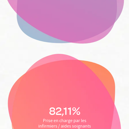
82,11%
Prise en charge par les
infirmiers / aides soignants