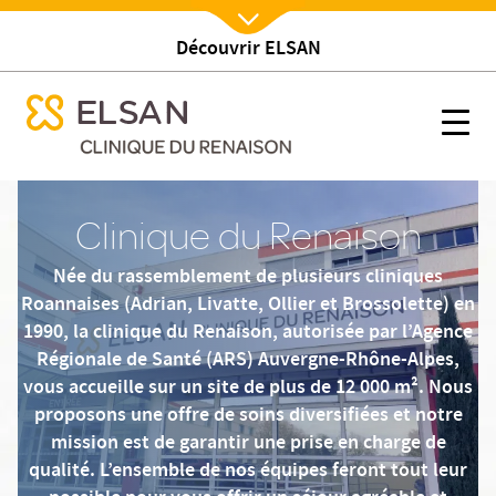
Découvrir ELSAN
Nx:Afficher menu
se menu mobile
Etablissement
se menu mobile
Nx:s
Nx:Aller
au
Clinique du Renaison
contenu
principal
Née du rassemblement de plusieurs cliniques
Roannaises (Adrian, Livatte, Ollier et Brossolette) en
1990, la clinique du Renaison, autorisée par l’Agence
Régionale de Santé (ARS) Auvergne-Rhône-Alpes,
vous accueille sur un site de plus de 12 000 m². Nous
proposons une offre de soins diversifiées et notre
mission est de garantir une prise en charge de
qualité. L’ensemble de nos équipes feront tout leur