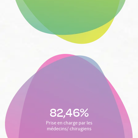
82,46%
Prise en charge par les
médecins/ chirugiens