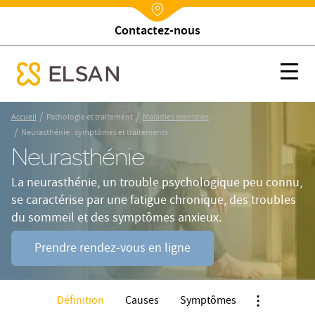
Trouver un établissement
Nx:Annuaire
Neurasthénie : symptômes et traitements
Nx:s
se menu mobile
Nx:Aller
/
/
Accueil
Pathologie et traitement
Maladies mentales
au
/
Neurasthénie : symptômes et traitements
contenu
Neurasthénie
principal
La neurasthénie, un trouble psychologique peu connu,
se caractérise par une fatigue chronique, des troubles
du sommeil et des symptômes anxieux.
Prendre rendez-vous en ligne
Définition
Causes
Symptômes
Nx:Afficher m