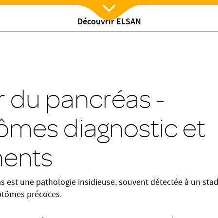
Découvrir ELSAN
Nx:Afficher menu
s
#Chimiothérapie
#Oncologie
#Radiothérapie
nts
gie Les Dentellières - Valenciennes
 du pancréas -
mes diagnostic et
ments
s est une pathologie insidieuse, souvent détectée à un sta
ptômes précoces.