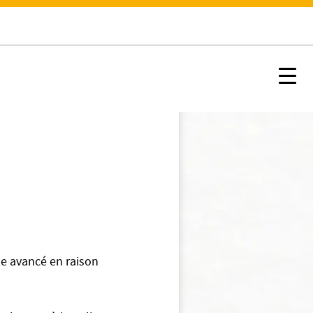
Nx:s
de avancé en raison