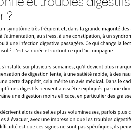
onflé et troubles digesti
r ?
un symptôme très fréquent et, dans la grande majorité des ca
é à l’alimentation, au stress, à une constipation, à un syndro
, ou à une infection digestive passagère. Ce qui change la lect
isolé, c’est sa durée et surtout ce qui l’accompagne.
’installe sur plusieurs semaines, qu’il devient plus marqué
 sensation de digestion lente, à une satiété rapide, à des na
e perte d’appétit, cela mérite un avis médical. Dans le cad
mptômes digestifs peuvent aussi être expliqués par une di
traîne une digestion moins efficace, en particulier des graiss
décrivent alors des selles plus volumineuses, parfois plus c
iciles à évacuer, avec une impression que les troubles digest
difficulté est que ces signes ne sont pas spécifiques, ils peu