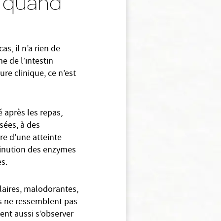
fs quand
s, il n’a rien de
me de l’intestin
ure clinique, ce n’est
 après les repas,
usées, à des
re d’une atteinte
minution des enzymes
es.
laires, malodorantes,
ifs ne ressemblent pas
vent aussi s’observer