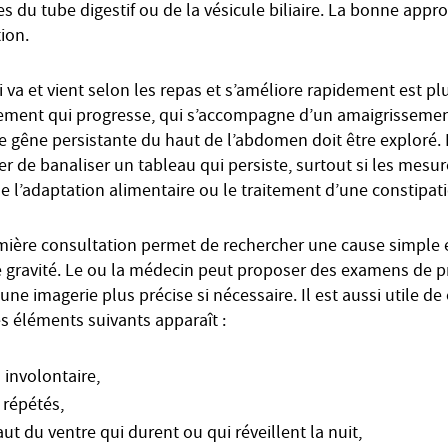
s du tube digestif ou de la vésicule biliaire. La bonne appr
tion.
a et vient selon les repas et s’améliore rapidement est plu
nement qui progresse, qui s’accompagne d’un amaigrissemen
e gêne persistante du haut de l’abdomen doit être exploré. I
ter de banaliser un tableau qui persiste, surtout si les mesu
 l’adaptation alimentaire ou le traitement d’une constipat
mière consultation permet de rechercher une cause simple et
e gravité. Le ou la médecin peut proposer des examens de p
une imagerie plus précise si nécessaire. Il est aussi utile de
s éléments suivants apparaît :
 involontaire,
répétés,
t du ventre qui durent ou qui réveillent la nuit,