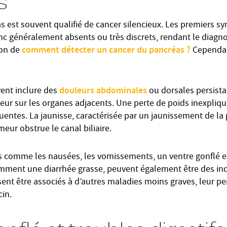
s
s est souvent qualifié de cancer silencieux. Les premiers 
 généralement absents ou très discrets, rendant le diagnost
comment détecter un cancer du pancréas ?
ion de
Cependant
douleurs abdominales
nt inclure des
ou dorsales persista
meur sur les organes adjacents. Une perte de poids inexpliq
quentes. La jaunisse, caractérisée par un jaunissement de la
meur obstrue le canal biliaire.
fs comme les nausées, les vomissements, un ventre gonflé 
amment une diarrhée grasse, peuvent également être des ind
nt être associés à d’autres maladies moins graves, leur pers
in.