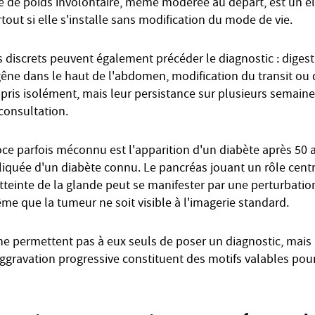
e de poids involontaire, même modérée au départ, est un é
urtout si elle s'installe sans modification du mode de vie.
s discrets peuvent également précéder le diagnostic : digest
gêne dans le haut de l'abdomen, modification du transit ou d
 pris isolément, mais leur persistance sur plusieurs semain
 consultation.
ce parfois méconnu est l'apparition d'un diabète après 50 a
liquée d'un diabète connu. Le pancréas jouant un rôle centr
tteinte de la glande peut se manifester par une perturbation
e que la tumeur ne soit visible à l'imagerie standard.
e permettent pas à eux seuls de poser un diagnostic, mais l
ggravation progressive constituent des motifs valables pour 