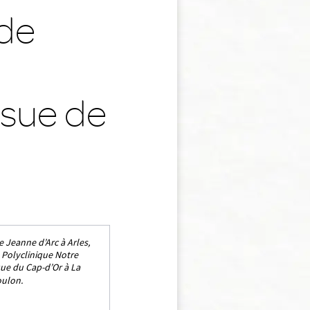
 de
issue de
ue Jeanne d’Arc à Arles,
a Polyclinique Notre
que du Cap-d’Or à La
oulon.