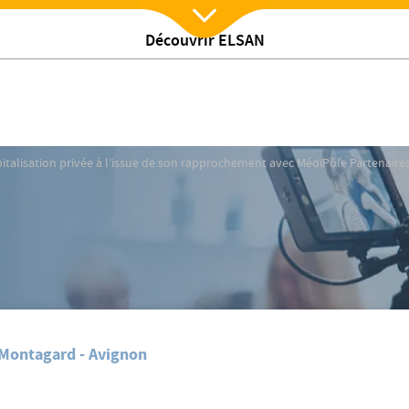
Découvrir ELSAN
Nx:Afficher menu
italisation privée à l’issue de son rapprochement avec Médi
tualites
pitalisation privée à l’issue de son rapprochement avec MédiPôle Partenaire
 Montagard - Avignon