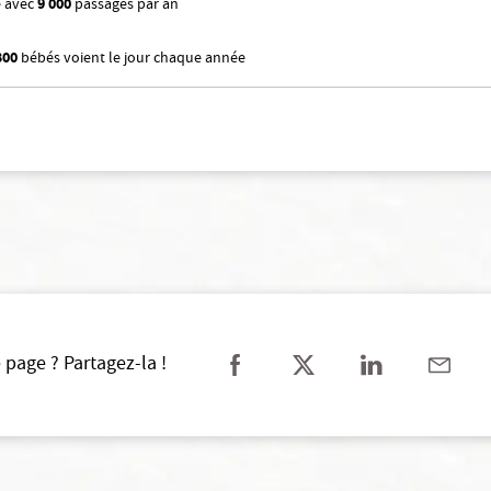
e avec
9 000
passages par an
300
bébés voient le jour chaque année
 page ? Partagez-la !