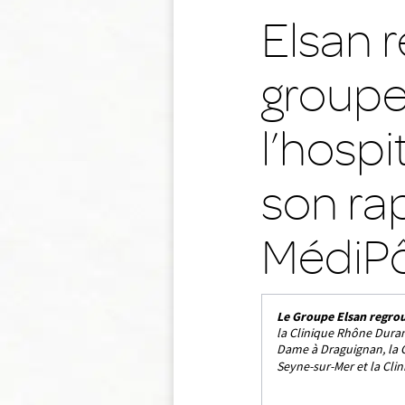
Elsan r
groupe
l’hospi
son ra
MédiPô
Le Groupe Elsan regro
la Clinique Rhône Duranc
Dame à Draguignan, la Cl
Seyne-sur-Mer et la Cli