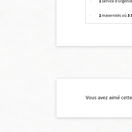
·
1
service d’urgenc
·
2
maternités où
3 
Vous avez aimé cette