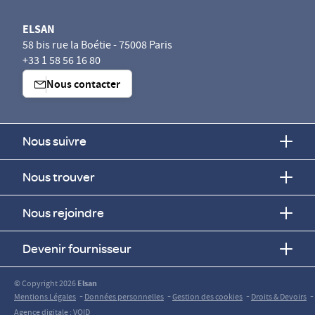
ELSAN
58 bis rue la Boétie - 75008 Paris
+33 1 58 56 16 80
Nous contacter
Nous suivre
Nous trouver
Nous rejoindre
Devenir fournisseur
© Copyright 2026
Elsan
-
-
-
-
Mentions Légales
Données personnelles
Gestion des cookies
Droits & Devoirs
Agence digitale : VOID