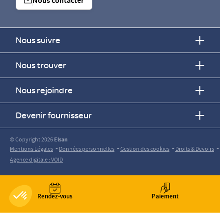
Nous contacter
Nous suivre
Nous trouver
Nous rejoindre
Devenir fournisseur
© Copyright 2026
Elsan
-
-
-
-
Mentions Légales
Données personnelles
Gestion des cookies
Droits & Devoirs
Agence digitale : VOID
Rendez-vous
Paiement
Axeptio consent
Plateforme de Gestion du Consentement : Personnalisez vos O