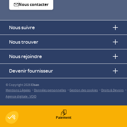
Nous contacter
Nous suivre
Nous trouver
Nous rejoindre
Devenir fournisseur
© Copyright 2026
Elsan
-
-
-
-
Mentions Légales
Données personnelles
Gestion des cookies
Droits & Devoirs
Agence digitale : VOID
Paiement