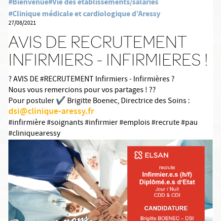
#Bienvenue
#Vie des établissements/salariés
#Clinique médicale et cardiologique d’Aressy
27/08/2021
AVIS DE RECRUTEMENT
INFIRMIERS - INFIRMIERES !
? AVIS DE #RECRUTEMENT Infirmiers - Infirmières ?
Nous vous remercions pour vos partages ! ??
Pour postuler ✔️ Brigitte Boenec, Directrice des Soins :
dsi@clinique-aressy.fr
#infirmière #soignants #infirmier #emplois #recrute #pau
#cliniquearessy