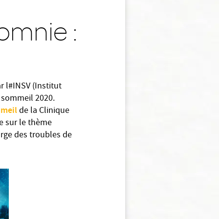
somnie :
r l#INSV (Institut
u sommeil 2020.
meil
de la Clinique
e sur le thème
arge des troubles de