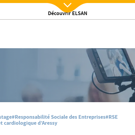
Découvrir ELSAN
Nx:Afficher menu
/
s actualites
Enquête nationale sur l'insomnie : Résultats 2020
stage
#Responsabilité Sociale des Entreprises
#RSE
t cardiologique d’Aressy