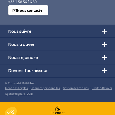
+33 1 58 56 16 80
Nous contacter
Nous suivre
Nous trouver
Nous rejoindre
Devenir fournisseur
© Copyright 2026
Elsan
-
-
-
-
Mentions Légales
Données personnelles
Gestion des cookies
Droits & Devoirs
Agence digitale : VOID
Paiement