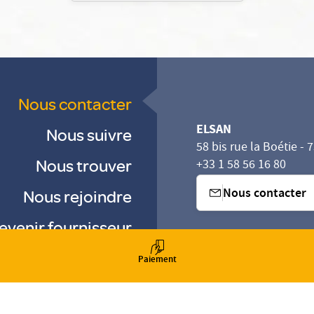
Nous contacter
ELSAN
Nous suivre
58 bis rue la Boétie - 
Nous trouver
+33 1 58 56 16 80
Nous contacter
Nous rejoindre
evenir fournisseur
sez vos Options
s paramètres de confidentialité, en garantissant la con
-
-
Paiement
-
Gestion des cookies
Droits & Devoirs
Agence digitale : VOID