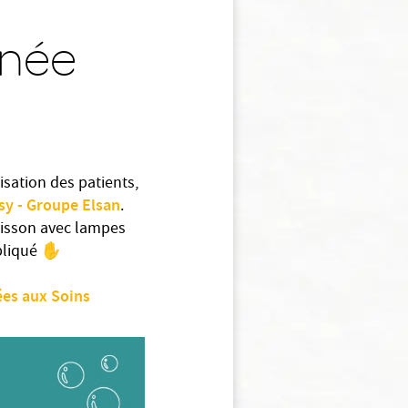
rnée
isation des patients,
sy - Groupe Elsan
.
aisson avec lampes
ppliqué ✋
ées aux Soins