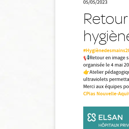
05/05/2023
Retour
hygièn
#Hygiènedesmains2
📢Retour en image su
organisée le 4 mai 20
👉Atelier pédagogiqu
ultraviolets permett
Merci aux équipes pou
CPias Nouvelle-Aqui