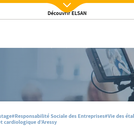
Découvrir ELSAN
Nx:Afficher menu
/
s actualites
Retour en image sur la journée hygiène des mains
stage
#Responsabilité Sociale des Entreprises
#Vie des éta
t cardiologique d’Aressy