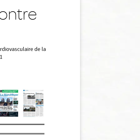
contre
diovasculaire de la
21