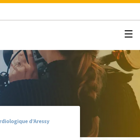
Nx:s
rdiologique d’Aressy