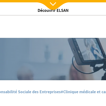
Découvrir ELSAN
Nx:Afficher menu
le
/
s actualites
Vaccination des patients contre la COVID19 : Presse locale
nsabilité Sociale des Entreprises
#Clinique médicale et ca