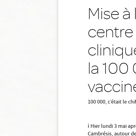
Mise à
centre
cliniq
la 10
vaccin
100 000, c’était le ch
ℹ Hier lundi 3 mai ap
Cambrésis, autour d