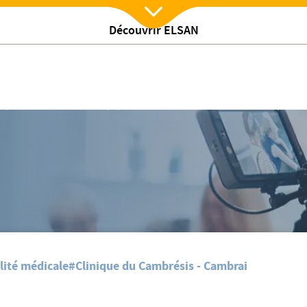
Découvrir ELSAN
Nx:Afficher menu
de la clinique du Cambrésis, autour de la 100 000ème perso
/
s
Mise à l'honneur des équipes du centre de vaccination de la clinique d
lité médicale
#Clinique du Cambrésis - Cambrai