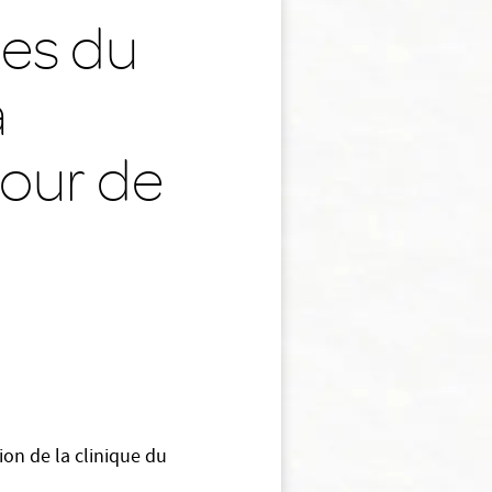
pes du
a
tour de
ion de la clinique du