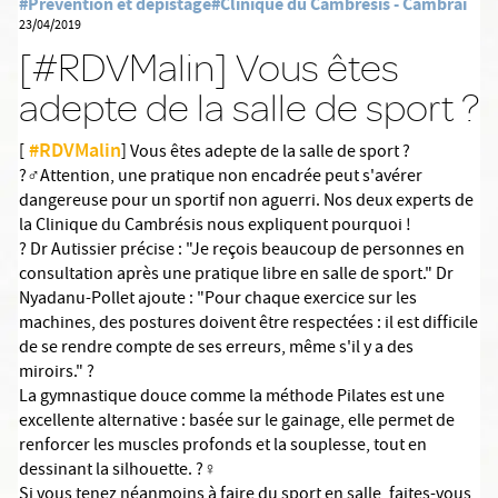
#Prévention et dépistage
#Clinique du Cambrésis - Cambrai
23/04/2019
[#RDVMalin] Vous êtes
adepte de la salle de sport ?
#
RDVMalin
[
] Vous êtes adepte de la salle de sport ?
?️‍♂️
Attention, une pratique non encadrée peut s'avérer
dangereuse pour un sportif non aguerri. Nos deux experts de
la Clinique du Cambrésis nous expliquent pourquoi !
?
Dr Autissier précise : "Je reçois beaucoup de personnes en
consultation après une pratique libre en salle de sport." Dr
Nyadanu-Pollet ajoute : "Pour chaque exercice sur les
machines, des postures doivent être respectées : il est difficile
de se rendre compte de ses erreurs, même s'il y a des
miroirs."
?
La gymnastique douce comme la méthode Pilates est une
excellente alternative : basée sur le gainage, elle permet de
renforcer les muscles profonds et la souplesse, tout en
dessinant la silhouette.
?‍♀️
Si vous tenez néanmoins à faire du sport en salle, faites-vous