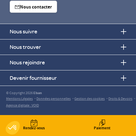
Nous contacter
Nous suivre
Nous trouver
Nous rejoindre
Devenir fournisseur
© Copyright 2026
Elsan
-
-
-
-
Mentions Légales
Données personnelles
Gestion des cookies
Droits & Devoirs
Agence digitale : VOID
Rendez-vous
Paiement