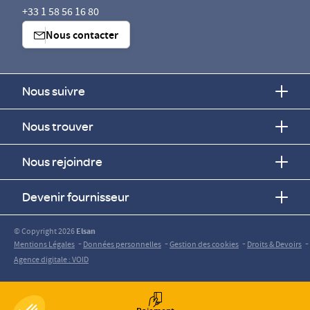
+33 1 58 56 16 80
Nous contacter
Nous suivre
Nous trouver
Nous rejoindre
Devenir fournisseur
© Copyright 2026
Elsan
-
-
-
-
Mentions Légales
Données personnelles
Gestion des cookies
Droits & Devoirs
Agence digitale : VOID