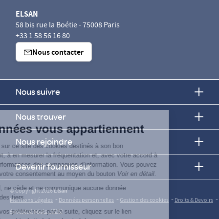
ELSAN
58 bis rue la Boétie - 75008 Paris
+33 1 58 56 16 80
Nous contacter
Nous suivre
Continuer sans accepter
Nous trouver
Vos données vous appartiennent
Nous rejoindre
ELSAN utilise sur ce site des cookies destinés à son bon
fonctionnement, à en mesurer la fréquentation et, avec votre accord à
évaluer les performances des campagnes d’information. Vous pouvez
Devenir fournisseur
personnaliser votre consentement au moyen du bouton
Voir en détail
.
Elsan ne vend, ne cède et ne communique aucune donnée
© Copyright 2026
Elsan
personnelle à des tiers.
-
-
-
-
Mentions Légales
Données personnelles
Gestion des cookies
Droits & Devoirs
Agence digitale : VOID
Pour modifier vos préférences par la suite, cliquez sur le lien