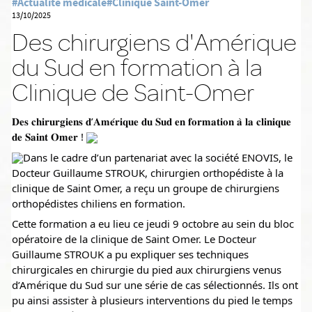
#Actualité médicale
#Clinique Saint-Omer
13/10/2025
Des chirurgiens d'Amérique
du Sud en formation à la
Clinique de Saint-Omer
𝐃𝐞𝐬 𝐜𝐡𝐢𝐫𝐮𝐫𝐠𝐢𝐞𝐧𝐬 𝐝’𝐀𝐦𝐞́𝐫𝐢𝐪𝐮𝐞 𝐝𝐮 𝐒𝐮𝐝 𝐞𝐧 𝐟𝐨𝐫𝐦𝐚𝐭𝐢𝐨𝐧 𝐚̀ 𝐥𝐚 𝐜𝐥𝐢𝐧𝐢𝐪𝐮𝐞 
𝐝𝐞 𝐒𝐚𝐢𝐧𝐭 𝐎𝐦𝐞𝐫 ! 
Dans le cadre d’un partenariat avec la société ENOVIS, le 
Do
cteur Guillaume STROUK, chirurgien orthopédiste à la 
clinique de Saint Omer, a reçu un groupe de chirurgiens 
orthopédistes chiliens en formation. 
Cette formation a eu lieu ce jeudi 9 octobre au sein du bloc 
opératoire de la clinique de Saint Omer. Le Docteur 
Guillaume STROUK a pu expliquer ses techniques 
chirurgicales en chirurgie du pied aux chirurgiens venus 
d’Amérique du Sud sur une série de cas sélectionnés. Ils ont 
pu ainsi assister à plusieurs interventions du pied le temps 