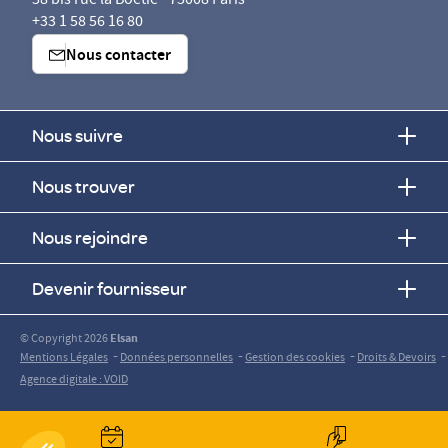
58 bis rue la Boétie - 75008 Paris
+33 1 58 56 16 80
Nous contacter
Nous suivre
Nous trouver
Nous rejoindre
Devenir fournisseur
© Copyright 2026
Elsan
-
-
-
-
Mentions Légales
Données personnelles
Gestion des cookies
Droits & Devoirs
Agence digitale : VOID