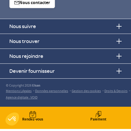
Nous contacter
Nous suivre
Nous trouver
Nous rejoindre
Devenir fournisseur
© Copyright 2026
Elsan
-
-
-
-
Mentions Légales
Données personnelles
Gestion des cookies
Droits & Devoirs
Agence digitale : VOID
Rendez-vous
Paiement