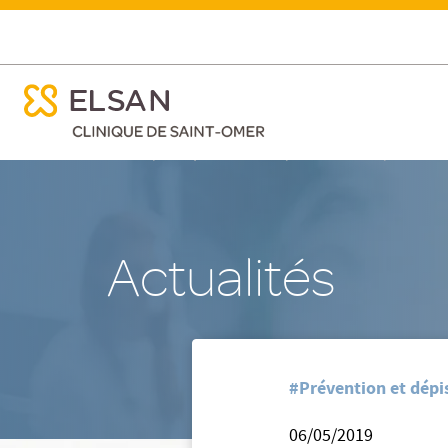
ose menu mobile
Retour sur le 2ème PINK CHALLENGE auquel les équipes d
ose menu mobile
Nx:Aller
/
/
/
Accueil
Clinique Saint-Omer
Nos actualites
Retour s
au
contenu
principal
Actualités
#Prévention et dépi
06/05/2019