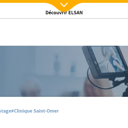
Découvrir ELSAN
Nx:Afficher menu
e la clinique de Saint Omer ont participé
ur le 2ème PINK CHALLENGE auquel les équipes de la clinique de Saint Omer
stage
#Clinique Saint-Omer