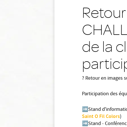
Retour
CHALLE
de la 
partic
?
Retour en images su
Participation des équ
➡
Stand d'informatio
Saint O Fil Colors
)
➡
Stand - Conférenc