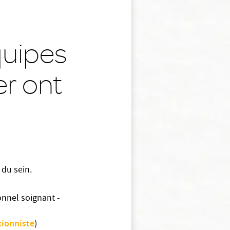
uipes
er ont
 du sein.
onnel soignant -
tionniste
)