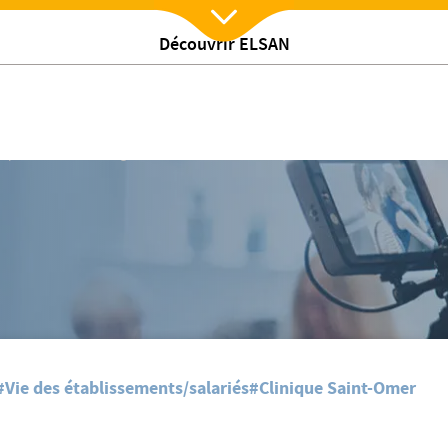
Découvrir ELSAN
Nx:Afficher menu
inique de Saint Omer
pécialiste en chirurgie maxillo faciale à la Clinique de Saint Omer
#Vie des établissements/salariés
#Clinique Saint-Omer