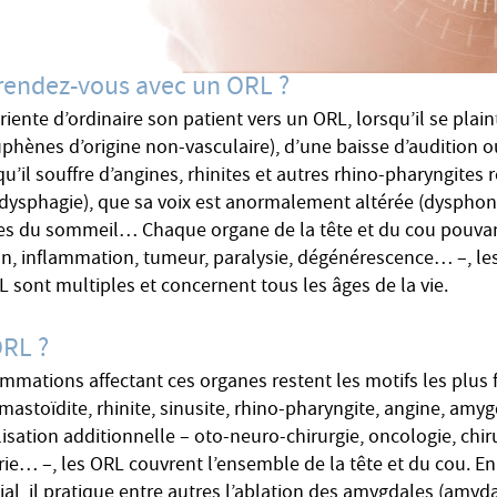
rendez-vous avec un ORL ?
iente d’ordinaire son patient vers un ORL, lorsqu’il se plain
uphènes d’origine non-vasculaire), d’une baisse d’audition 
 qu’il souffre d’angines, rhinites et autres rhino-pharyngites 
r (dysphagie), que sa voix est anormalement altérée (dysphonie
les du sommeil… Chaque organe de la tête et du cou pouva
on, inflammation, tumeur, paralysie, dégénérescence… –, le
 sont multiples et concernent tous les âges de la vie.
ORL ?
lammations affectant ces organes restent les motifs les plus
 mastoïdite, rhinite, sinusite, rhino-pharyngite, angine, amygd
isation additionnelle – oto-neuro-chirurgie, oncologie, chir
ie… –, les ORL couvrent l’ensemble de la tête et du cou. En
cial, il pratique entre autres l’ablation des amygdales (amyd