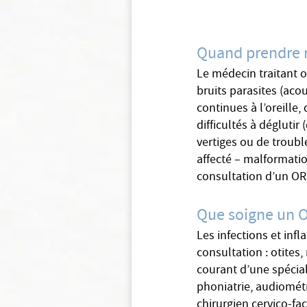
Quand prendre 
Le médecin traitant or
bruits parasites (aco
continues à l’oreille,
difficultés à dégluti
vertiges ou de troub
affecté – malformati
consultation d’un ORL
Que soigne un 
Les infections et inf
consultation : otites,
courant d’une spécial
phoniatrie, audiométr
chirurgien cervico-fa