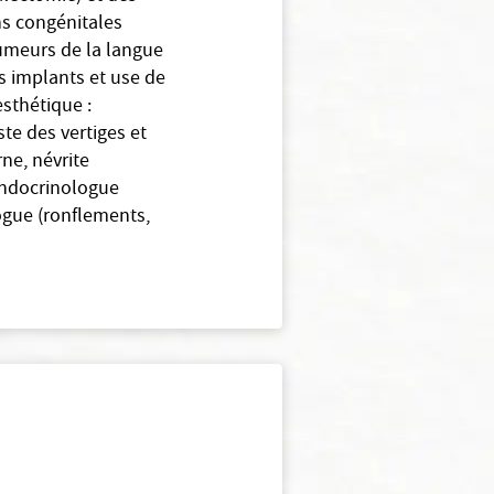
ns congénitales
tumeurs de la langue
s implants et use de
esthétique :
ste des vertiges et
rne, névrite
’endocrinologue
ogue (ronflements,