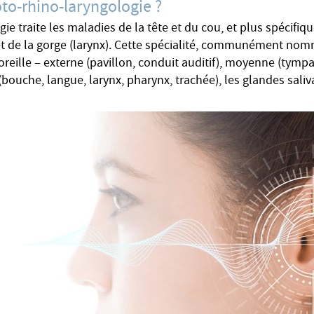
oto-rhino-laryngologie ?
ie traite les maladies de la tête et du cou, et plus spécifiq
 et de la gorge (larynx). Cette spécialité, communément no
reille – externe (pavillon, conduit auditif), moyenne (tympan
 (bouche, langue, larynx, pharynx, trachée), les glandes saliva