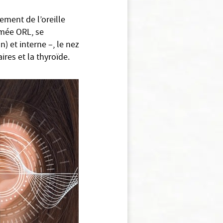
uement de l’oreille
mmée ORL, se
) et interne –, le nez
ires et la thyroïde.