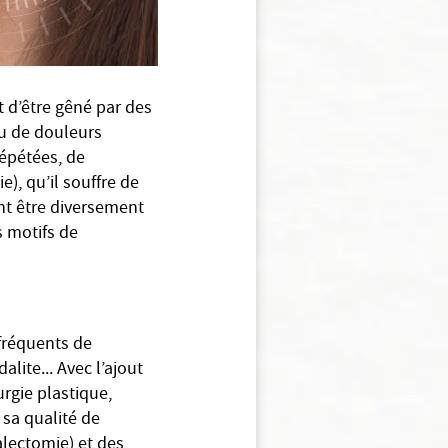
t d’être gêné par des
ou de douleurs
répétées, de
), qu’il souffre de
nt être diversement
s motifs de
 fréquents de
alite... Avec l’ajout
urgie plastique,
 sa qualité de
alectomie) et des