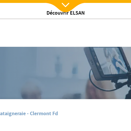
Découvrir ELSAN
Nx:Afficher menu
/
os actualites
De nouveaux sites Internet pour les cliniques Vitalia
ataigneraie - Clermont Fd