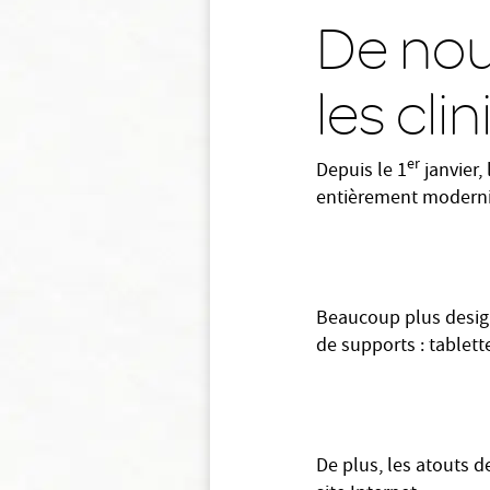
De nou
les cli
er
Depuis le 1
janvier,
entièrement moderni
Beaucoup plus design
de supports : tablett
De plus, les atouts 