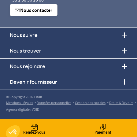
+33 1 58 56 16 80
Nous contacter
Nous suivre
Nous trouver
Nous rejoindre
Devenir fournisseur
© Copyright 2026
Elsan
-
-
-
-
Mentions Légales
Données personnelles
Gestion des cookies
Droits & Devoirs
Agence digitale : VOID
Rendez-vous
Paiement