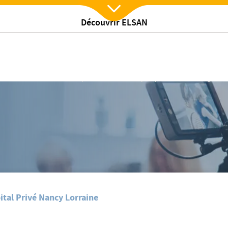
Découvrir ELSAN
Nx:Afficher menu
2018 est en ligne
La Lettre Médicale des cliniques du Grand Nancy de juin 2018 est en ligne
tal Privé Nancy Lorraine