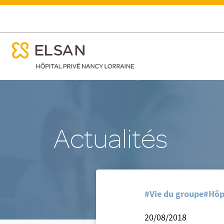
ose menu mobile
La Lettre Médicale des cliniques du Grand Nancy de juin 
ose menu mobile
Nx:Aller
/
/
/
Accueil
Hôpital Privé Nancy Lorraine
Nos actualites
au
contenu
principal
Actualités
#Vie du groupe
#Hôpi
20/08/2018