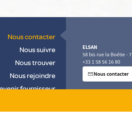
Nous contacter
ELSAN
Nous suivre
58 bis rue la Boétie - 
Nous trouver
+33 1 58 56 16 80
Nous contacter
Nous rejoindre
evenir fournisseur
sez vos Options
s paramètres de confidentialité, en garantissant la con
-
-
-
Gestion des cookies
Droits & Devoirs
Agence digitale : VOID