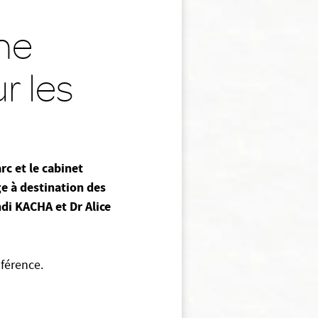
ne
r les
rc et le cabinet
e à destination des
di KACHA et Dr Alice
nférence.