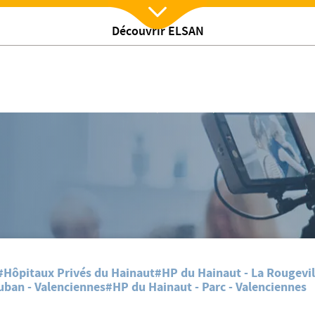
Découvrir ELSAN
Nx:Afficher menu
r les professionnels de santé
onsultations douleurs : une soirée de présentation pour les professionnels 
#Hôpitaux Privés du Hainaut
#HP du Hainaut - La Rougevil
uban - Valenciennes
#HP du Hainaut - Parc - Valenciennes