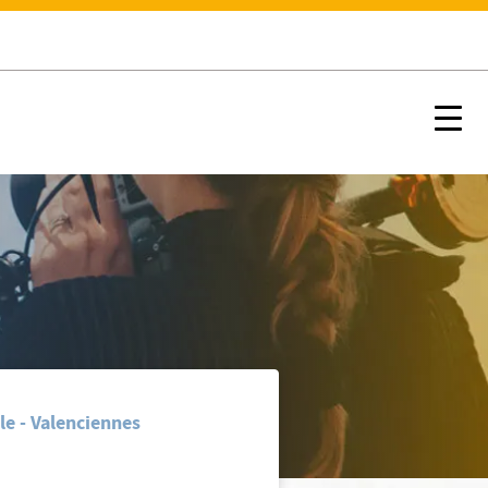
Nx:s
de santé
le - Valenciennes