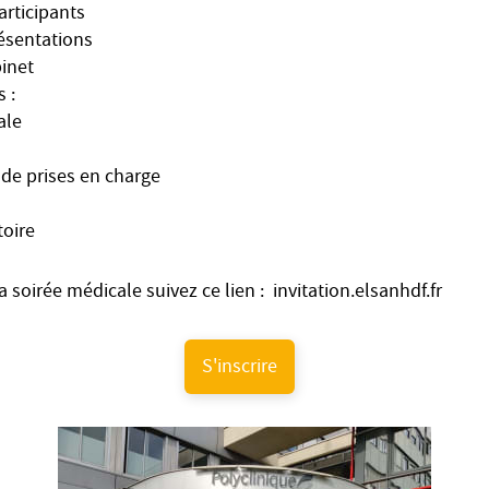
articipants
ésentations
binet
 :
ale
s de prises en charge
toire
a soirée médicale suivez ce lien : invitation.elsanhdf.fr
S'inscrire