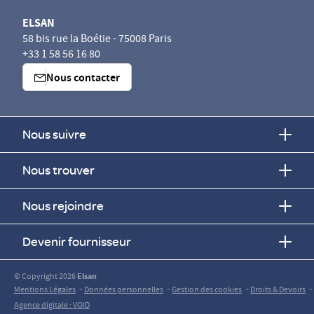
ELSAN
58 bis rue la Boétie - 75008 Paris
+33 1 58 56 16 80
Nous contacter
Nous suivre
Nous trouver
Nous rejoindre
Devenir fournisseur
© Copyright 2026
Elsan
-
-
-
-
Mentions Légales
Données personnelles
Gestion des cookies
Droits & Devoirs
Agence digitale : VOID