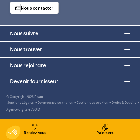
Nous contacter
Nous suivre
Nous trouver
Nous rejoindre
Devenir fournisseur
© Copyright 2026
Elsan
-
-
-
-
Mentions Légales
Données personnelles
Gestion des cookies
Droits & Devoirs
Agence digitale : VOID
Rendez-vous
Paiement