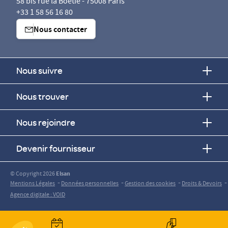
58 bis rue la Boétie - 75008 Paris
+33 1 58 56 16 80
Nous contacter
Nous suivre
Nous trouver
Nous rejoindre
Devenir fournisseur
© Copyright 2026
Elsan
-
-
-
-
Mentions Légales
Données personnelles
Gestion des cookies
Droits & Devoirs
Agence digitale : VOID