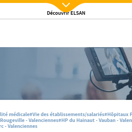
Découvrir ELSAN
Nx:Afficher menu
linique Vauban et du Parc
etour sur l'opération Vaccination Nocturne de la Polyclinique Vauban et du 
lité médicale
#Vie des établissements/salariés
#Hôpitaux P
Rougeville - Valenciennes
#HP du Hainaut - Vauban - Vale
c - Valenciennes