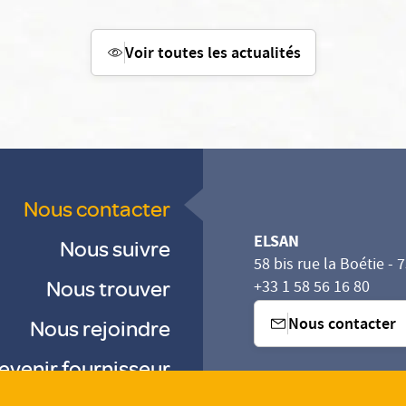
Voir toutes les actualités
Nous contacter
ELSAN
Nous suivre
58 bis rue la Boétie - 
Nous trouver
+33 1 58 56 16 80
Nous contacter
Nous rejoindre
evenir fournisseur
sez vos Options
s paramètres de confidentialité, en garantissant la con