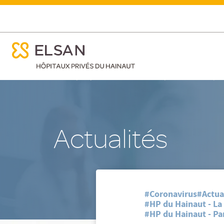
ose menu mobile
Retour sur l'opération Vaccination Nocturne de la Polyc
ose menu mobile
Nx:Aller
/
/
/
Accueil
Hôpitaux Privés du Hainaut
Nos actualites
R
au
contenu
principal
Actualités
#Coronavirus
#Actua
#HP du Hainaut - La 
#HP du Hainaut - Par