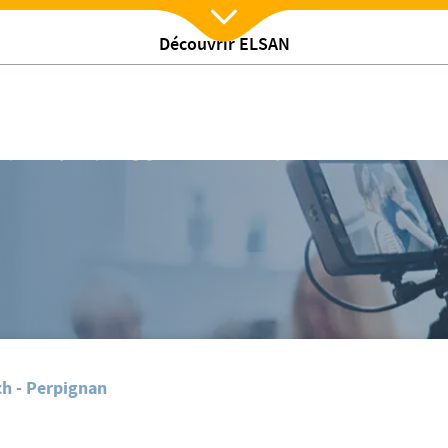
Découvrir ELSAN
Nx:Afficher menu
diale sans tabac
/
s
Ma Polyclinique engagée à l'occasion de la journée mondiale sans taba
h - Perpignan