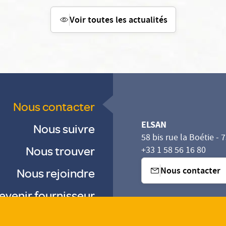
Voir toutes les actualités
Nous contacter
ELSAN
Nous suivre
58 bis rue la Boétie - 
Nous trouver
+33 1 58 56 16 80
Nous contacter
Nous rejoindre
evenir fournisseur
sez vos Options
s paramètres de confidentialité, en garantissant la con
-
-
-
Gestion des cookies
Droits & Devoirs
Agence digitale : VOID