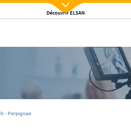
Découvrir ELSAN
Nx:Afficher menu
Roch
/
s
Retour et Bilan de la journée prévention santé à Saint Roch
h - Perpignan