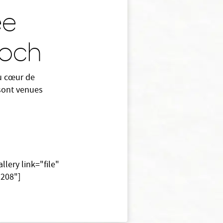
ée
Roch
u cœur de
 sont venues
llery link="file"
1208"]