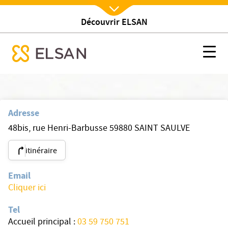
Découvrir ELSAN
Nx:Afficher menu
se menu mobile
Le Parc
Nx:s
se menu mobile
Nx:Aller
au
contenu
Adresse
principal
48bis, rue Henri-Barbusse 59880 SAINT SAULVE
itinéraire
Email
Cliquer ici
Tel
Accueil principal :
03 59 750 751