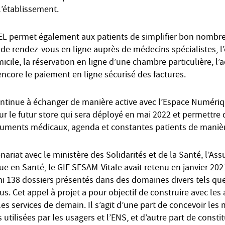
l’établissement.
ADEL permet également aux patients de simplifier bon nombr
se de rendez-vous en ligne auprès de médecins spécialistes, l
micile, la réservation en ligne d’une chambre particulière, l’
encore le paiement en ligne sécurisé des factures.
ontinue à échanger de manière active avec l’Espace Numéri
ur le futur store qui sera déployé en mai 2022 et permettre
uments médicaux, agenda et constantes patients de manièr
nariat avec le ministère des Solidarités et de la Santé, l’As
e en Santé, le GIE SESAM-Vitale avait retenu en janvier 2021
rmi 138 dossiers présentés dans des domaines divers tels qu
us. Cet appel à projet a pour objectif de construire avec les
s services de demain. Il s’agit d’une part de concevoir les
s utilisées par les usagers et l’ENS, et d’autre part de const