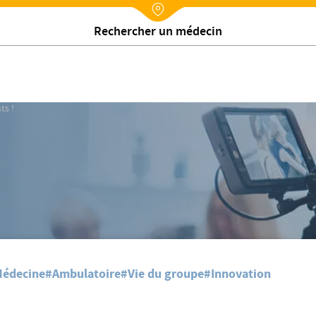
Nx:Annuaire
Contactez-nous
ts !
édecine
#Ambulatoire
#Vie du groupe
#Innovation