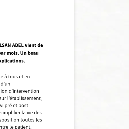
ELSAN ADEL vient de
par mois. Un beau
xplications.
le à tous et en
 d’un
ion d’intervention
sur l’établissement,
vi pré et post-
implifier la vie des
sposition toutes les
ntre le patient,