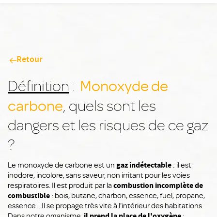
Retour
Monoxyde de
Définition
:
carbone
, quels sont les
dangers et les risques de ce gaz
?
Le monoxyde de carbone est un
gaz indétectable
: il est
inodore, incolore, sans saveur, non irritant pour les voies
respiratoires. Il est produit par la
combustion incomplète de
combustible
: bois, butane, charbon, essence, fuel, propane,
essence... Il se propage très vite à l'intérieur des habitations.
Dans notre organisme,
il prend la place de l'oxygène
: