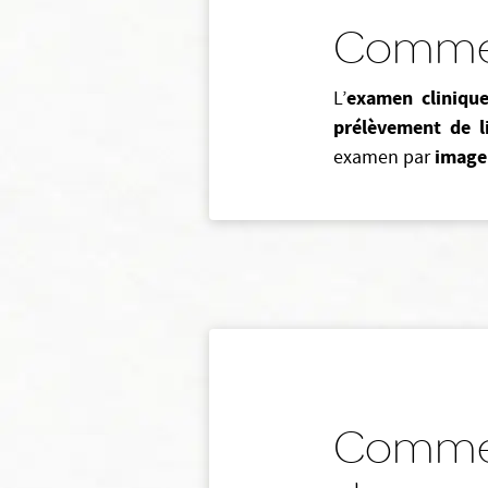
Comment
examen cliniqu
L’
prélèvement de l
image
examen par
Comment