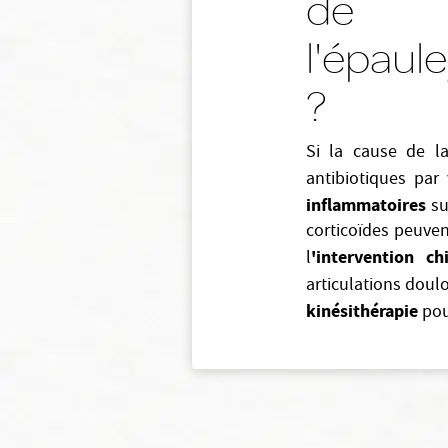
de
l'épaul
?
Si la cause de la
antibiotiques par
inflammatoires
su
corticoïdes peuven
'intervention ch
l
articulations dou
kinésithérapie
pou