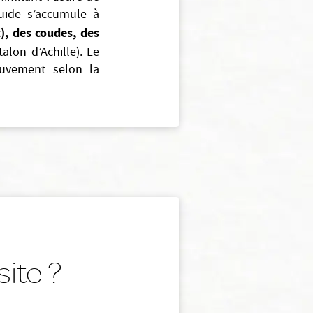
quide s’accumule à
t), des coudes, des
alon d’Achille). Le
ouvement selon la
ite ?