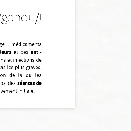
/genou/talon
arge : médicaments
leurs
anti-
et des
ns et injections de
as les plus graves,
ation de la ou les
séances de
ps, des
vement initiale.