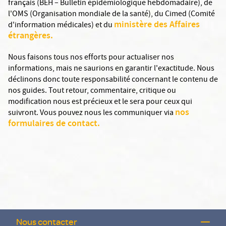
français (BEH – Bulletin épidémiologique hebdomadaire), de
En savoir plus sur la rage
l'OMS (Organisation mondiale de la santé), du Cimed (Comité
ministère des Affaires
d'information médicales) et du
Animaux venimeux
étrangères.
Serpents : seulement des serpents marins.
Nous faisons tous nos efforts pour actualiser nos
Scorpions, araignées, etc. :présents. Scorpions.
informations, mais ne saurions en garantir l'exactitude. Nous
Sérums antivenimeux : disponibles sur place.
déclinons donc toute responsabilité concernant le contenu de
Hanoi : Service de toxicologie de l'hôpital Bach
nos guides. Tout retour, commentaire, critique ou
Maï. Accès en pratique difficile dans les régions
modification nous est précieux et le sera pour ceux qui
reculées. Ils proviennent de Bangkok ou sont de
nos
suivront. Vous pouvez nous les communiquer via
fabrication locale.
formulaires de contact.
Se faire vacciner
Nous contacter