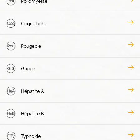
Poliomyélite
Coqueluche
Rougeole
Grippe
Hépatite A
Hépatite B
Typhoïde