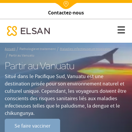
Contactez-nous
Nx:Annuaire
Partir au Vanuatu
Nx:s
se menu mobile
Nx:Aller
/
/
Accueil
Pathologie et traitement
Maladies infectieuses et tropicales
au
/
Partir au Vanuatu
contenu
Partir au Vanuatu
principal
Situé dans le Pacifique Sud, Vanuatu est une
destination prisée pour son environnement naturel et
culturel unique. Cependant, les voyageurs doivent être
conscients des risques sanitaires liés aux maladies
infectieuses telles que le paludisme, la dengue et le
chikungunya.
Se faire vacciner