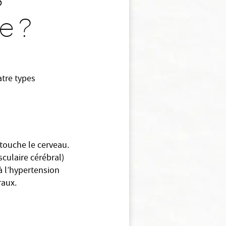
e ?
atre types
touche le cerveau.
sculaire cérébral)
à l’hypertension
raux.