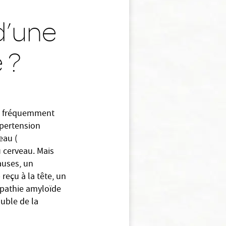
d’une
 ?
us fréquemment
ypertension
eau (
 cerveau. Mais
auses, un
reçu à la tête, un
opathie amyloïde
ouble de la