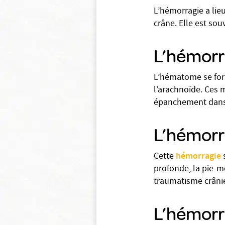
L’hémorragie a lie
crâne. Elle est so
L’hémorr
L’hématome se for
l’arachnoïde. Ces 
épanchement dans c
L’hémorr
hémorragie
Cette
s
profonde, la pie-
traumatisme crânie
L’hémorra