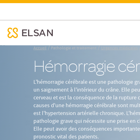
Définition
Types
Hémorragie cérébrale : Symptômes et traitements
ose menu mobile
Nx:Aller
/
/
Accueil
Pathologie et traitement
Urgences médicales
au
Hémorragie cér
contenu
principal
L'hémorragie cérébrale est une pathologie gra
un saignement à l'intérieur du crâne. Elle peu
cerveau et est la conséquence de la rupture 
causes d'une hémorragie cérébrale sont multi
est l'hypertension artérielle chronique. L'hé
pathologie grave qui nécessite une prise en 
Elle peut avoir des conséquences importantes
pronostic vital des patients.