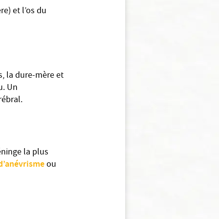
e) et l’os du
, la dure-mère et
u. Un
ébral.
éninge la plus
d’anévrisme
ou