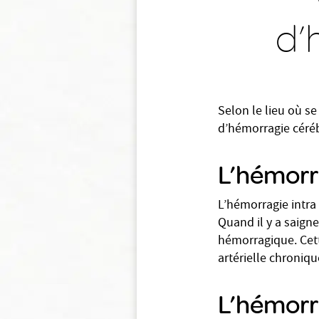
d’
Selon le lieu où se
d’hémorragie céréb
L’hémorra
L’hémorragie intra
Quand il y a saign
hémorragique. Cett
artérielle chroniq
L’hémorr