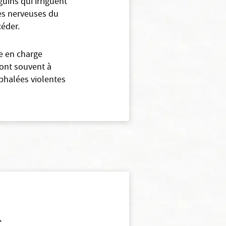
guins qui irriguent
les nerveuses du
céder.
e en charge
ont souvent à
éphalées violentes
s