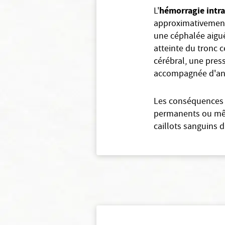
hémorragie intra
L'
approximativement 
une céphalée aiguë
atteinte du tronc
cérébral, une pres
accompagnée d'ané
Les conséquences 
permanents ou même
caillots sanguins d