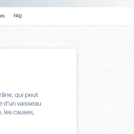
nts
FAQ
râne, qui peut
e d’un vaisseau
, les causes,