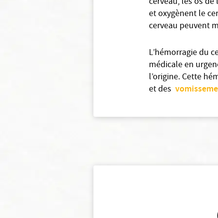
cerveau, les os de 
et oxygènent le ce
cerveau peuvent mo
L’hémorragie du ce
médicale en urgen
l’origine. Cette hé
vomisseme
et des