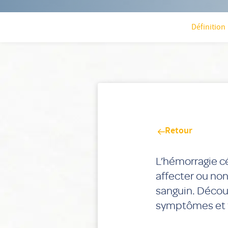
Définition
Retour
L’hémorragie cé
affecter ou non
sanguin. Découv
symptômes et t