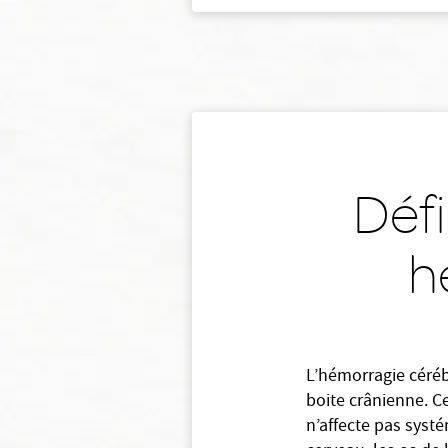
Défi
h
L’hémorragie céréb
boite crânienne. C
n’affecte pas syst