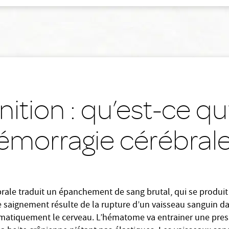
nition : qu’est-ce q
émorragie cérébrale
rale traduit un épanchement de sang brutal, qui se produit à
e saignement résulte de la rupture d’un vaisseau sanguin da
ématiquement le cerveau. L’hématome va entrainer une press