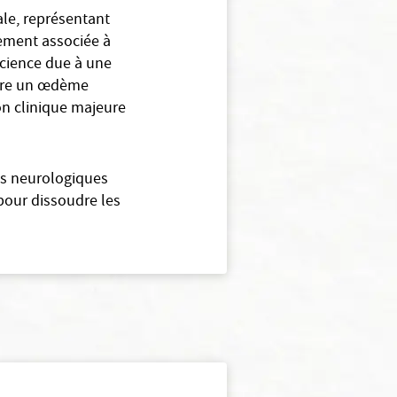
le, représentant
ement associée à
science due à une
lure un œdème
on clinique majeure
ts neurologiques
pour dissoudre les