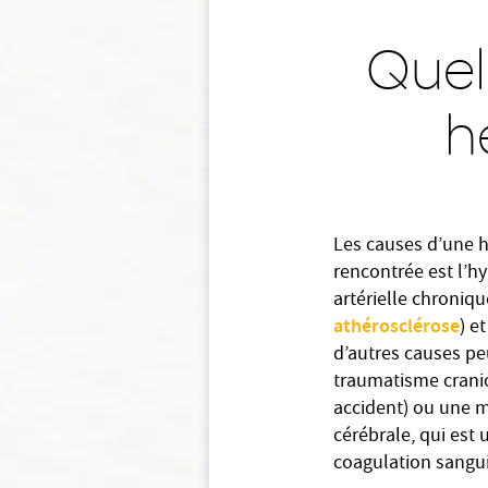
Quel
h
Les causes d’une h
rencontrée est l’hy
artérielle chroniq
athérosclérose
) e
d’autres causes peu
traumatisme cranio
accident) ou une m
cérébrale, qui est
coagulation sangu