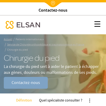
Contactez-nous
Nx:Annuaire
Chirurgie du pied
Nx:s
se menu mobile
Nx:Aller
/
Accueil
Patients internationaux
au
/
Service de Chirurgie orthopédique et traumatologique en France
contenu
/
Chirurgie du pied
principal
Chirurgie du pied
La chirurgie du pied sert à aider le patient à échapper
aux gènes, douleurs ou malformations de ses pieds.
Contactez-nous
Définition
Quel spécialiste consulter ?
Nx:Afficher