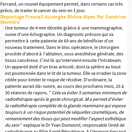
Ferrand, un nouvel équipement permet, dans certains cas très
précis, de traiter le cancer du sein en 1 jour.
Reportage France3 Auvergne Rhône Alpes Par Sandrine
Montéro
Une tumeur de 4 mm décelée grà¢ce à une mammographie,
suivie d'une échographie. Un diagnostic précoce qui va
permettre à cette patiente de 69 ans de bénéficier d'un
nouveau traitement. Dans le bloc opératoire, le chirurgien
procède d'abord à l'ablation, sous anesthésie générale, des
tissus cancéreux. C'est là qu'intervient ensuite l'Intrabeam.
Un appareil doté d'un bras articulé, dont la sphère au bout
est positionnée dans le lit de la tumeur. Elle va irradier la zone
ciblée pour limiter le risque de récidive. D'ordinaire, la
patiente aurait dà» suivre, au cours des prochains mois, 25 à
30 séances de rayons. "
Cela va éviter 5 semaines minimum de
radiothérapie après le geste chirurgical. à‡a permet d'éviter
la radiothérapie complète de la glande mammaire qui expose
toujours à un risque potentiel de séquelles cosmétiques, de
remaniement des tissus qui peut modifier l'aspect esthétique
du sein
" explique le Dr Yvan Dumesnil, responsable Unité de