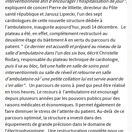
interventionnelle afin d'encourager l'hospitalisation de jour
",
expliquent de concert Pierre de Villette, directeur du Pôle
santé république et Janusz Lipiecki, l'un des sept
cardiologues de cette nouvelle structure dédiée à
l'ambulatoire, inaugurée aujourd'hui, jeudi 14 décembre. Le
plateau a été, en effet, complètement restructuré au
deuxième étage du bà¢timent A en vertu du parcours du
patient. "
Ce dernier est accueilli et préparé au niveau de la
salle d'ambulatoire dans l'un des six box
, décrit Christelle
Rodary, responsable du plateau technique de cardiologie,
puis il va au bloc, fait une halte en salle de soins post
interventionnels ou salle de réveil et retourne en salle
d'ambulatoire oà¹ une petite collation lui est servie avant de
s'en aller
". Un parcours de soins à pied qui peut être réalisé
en trois heures. Le recours à l'ambulatoire est encouragé
depuis plusieurs années par les pouvoirs publics pour des
raisons médicales et économiques. Il permet également de
faire diminuer le stress de l'attente du patient. Au-delà de ce
parcours optimisé, la structure a investi dans des
équipements de grande précision dans le domaine de
l'électrophysiologie. Une restructuration complète pour un