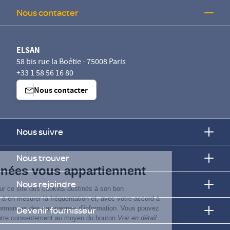
Nous contacter
ELSAN
58 bis rue la Boétie - 75008 Paris
+33 1 58 56 16 80
Nous contacter
Nous suivre
Continuer sans accepter
Nous trouver
Vos données vous appartiennent
Nous rejoindre
ELSAN utilise sur ce site des cookies destinés à son bon
fonctionnement, à en mesurer la fréquentation et, avec votre accord à
évaluer les performances des campagnes d’information. Vous pouvez
Devenir fournisseur
personnaliser votre consentement au moyen du bouton
Voir en détail
.