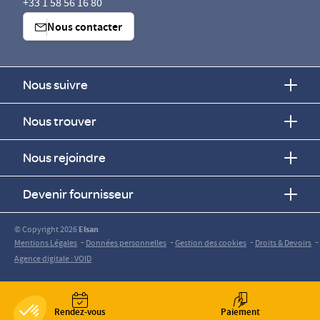
+33 1 58 56 16 80
Nous contacter
Nous suivre
Nous trouver
Nous rejoindre
Devenir fournisseur
© Copyright 2026
Elsan
-
-
-
-
Mentions Légales
Données personnelles
Gestion des cookies
Droits & Devoirs
Agence digitale : VOID
Rendez-vous
Paiement